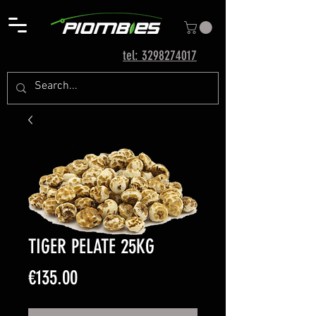
tel: 3298274017
TIGER PELATE 25KG
Price
€135.00